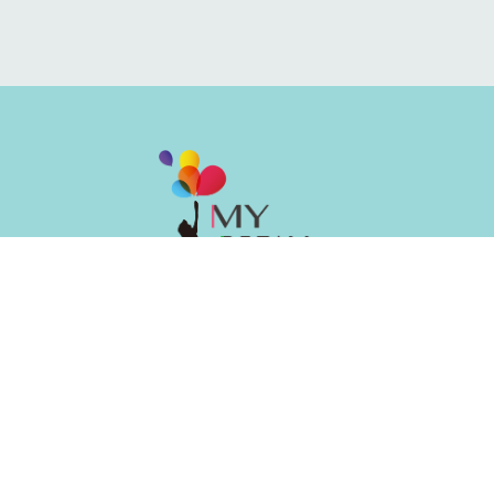
油⿇地彌敦道494-496號晉利商業⼤廈2樓全層
2866 6062
6096 4078
info@mydream.edu.hk
My Dream Education Centre
mydreamedu