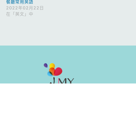
餐廳常用英語
2022年02月22日
在「英文」中
油⿇地彌敦道494-496號晉利商業⼤廈2樓全層
2866 6062
6096 4078