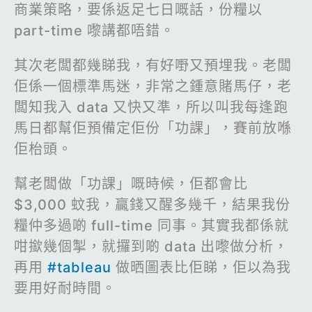
商業策略，要係返足七日嘅話，份糧以
part-time 嚟講都唔錯。
其次老闆都幾睇我，有好嘢又預埋我。老闆
佢係一個標準馬迷，非常之鍾意賭馬仔，老
闆知我入 data 又快又準，所以叫我每逢跑
馬日都幫佢預備定佢份「功課」，賽前放喺
佢枱頭。
幫老闆做「功課」嘅時候，佢都會比
$3,000 蚊我，贏錢又醒多幾千，結果我份
糧仲多過啲 full-time 同事。其實我都係就
咁撳幾個掣，就攞到啲 data 出嚟做分析，
再用
#tableau
做晒圖表比佢睇，佢以為我
要用好耐時間。