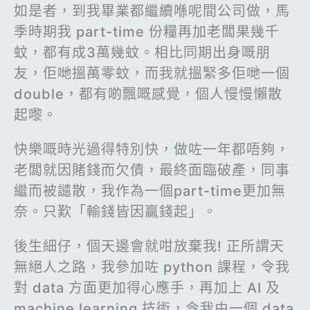
如是者，到我畢業都繼續喺呢間公司做，馬
季時期我 part-time 份糧再加老闆果幾千
蚊，都有成3萬幾蚊。相比同期出身嘅朋
友，佢哋搵萬零蚊，而我就搵緊多佢哋一個
double，都有啲飄嘅感覺，個人慢慢懶散
起嚟。
快樂嘅時光過得特別快，做咗一年都唔夠，
老闆就因賭錢而欠債，最終面臨破產，同事
繼而被譴散，我作為一個part-time更加無
奈。只歎「輸錢皆因贏錢起」。
後生細仔，個天邊會就咁放棄我! 正所謂天
無絕人之路，我參加咗 python 課程，令我
對 data 方面更加得心應手，再加上 AI 及
machine learning 技術，令我由一個 data