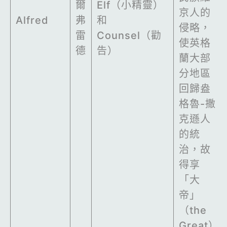
爾
Elf（小精靈）
京人的
Alfred
弗
和
侵略，
雷
Counsel（勸
使英格
德
告）
蘭大部
分地區
回歸盎
格魯-撒
克遜人
的統
治，故
得享
「大
帝」
（the
Great）