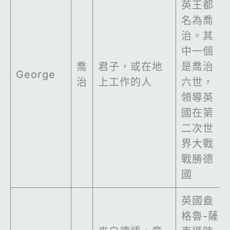
英王都
名為喬
治。其
中一個
喬
君子，或在地
是喬治
George
治
上工作的人
六世，
領導英
國在第
二次世
界大戰
戰勝德
國
英國盎
格魯-薩