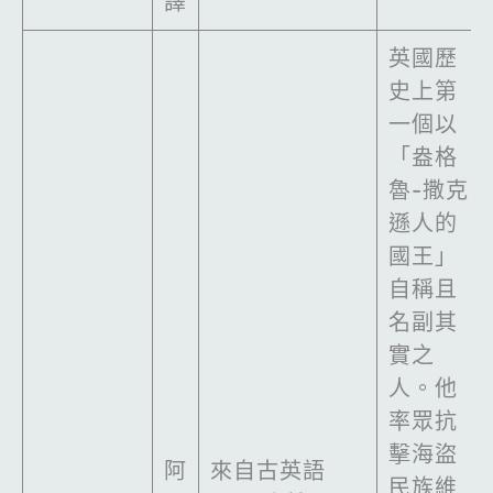
譯
英國歷
史上第
一個以
「盎格
魯-撒克
遜人的
國王」
自稱且
名副其
實之
人。他
率眾抗
擊海盜
阿
來自古英語
民族維