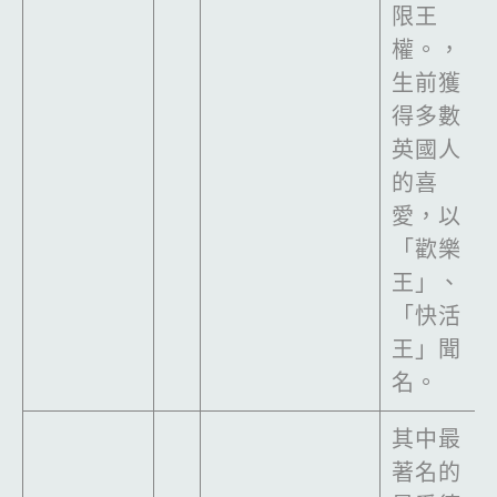
限王
權。，
生前獲
得多數
英國人
的喜
愛，以
「歡樂
王」、
「快活
王」聞
名。
其中最
著名的