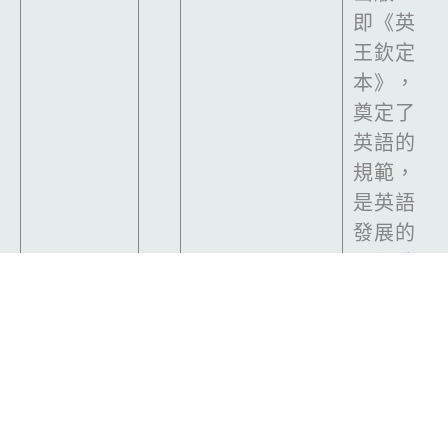
即《英
王欽定
本》，
奠定了
英語的
規範，
是英語
發展的
里程碑
中世紀
的英格
蘭王國
的國
來自德語，意
李
王，因