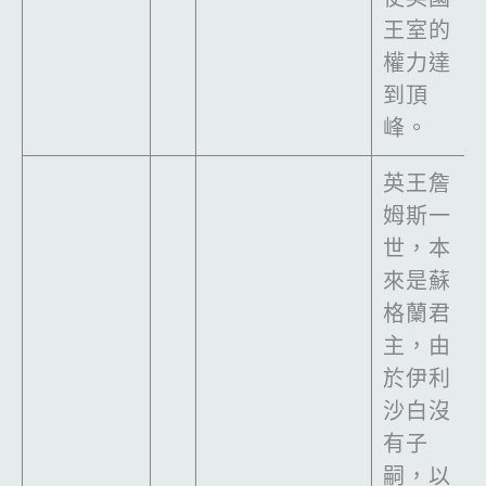
王室的
權力達
到頂
峰。
英王詹
姆斯一
世，本
來是蘇
格蘭君
主，由
於伊利
沙白沒
有子
嗣，以