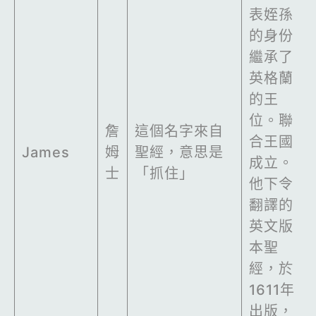
表姪孫
的身份
繼承了
英格蘭
的王
位。聯
詹
這個名字來自
合王國
James
姆
聖經，意思是
成立。
士
「抓住」
他下令
翻譯的
英文版
本聖
經，於
1611年
出版，