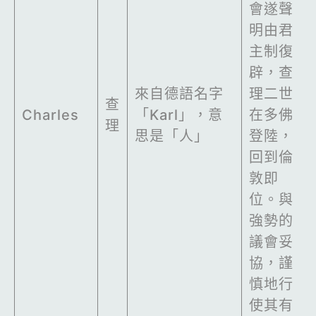
會遂聲
明由君
主制復
辟，查
來自德語名字
理二世
查
Charles
「Karl」，意
在多佛
理
思是「人」
登陸，
回到倫
敦即
位。與
強勢的
議會妥
協，謹
慎地行
使其有