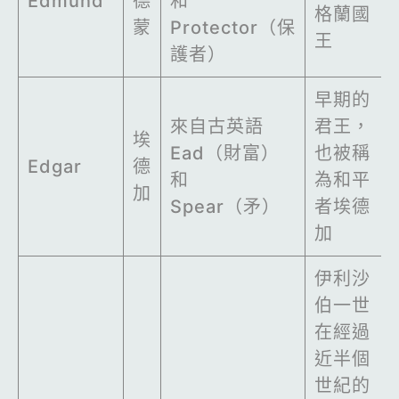
Edmund
德
和
格蘭國
蒙
Protector（保
王
護者）
早期的
來自古英語
君王，
埃
Ead（財富）
也被稱
Edgar
德
和
為和平
加
Spear（矛）
者埃德
加
伊利沙
伯一世
在經過
近半個
世紀的