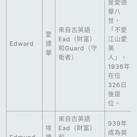
是愛德
華八
世，
來自古英語
「不愛
愛
Ead（財富）
江山愛
Edward
德
和Guard（守
美
華
衛者）
人」，
1936年
在位
326日
後退
位。
來自古英語
939年
埃
Ead（財富）
成為英