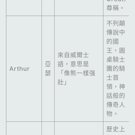
尊稱。
不列顛
傳說中
的國
王，圓
來自威爾士
桌騎士
亞
語，意思是
Arthur
團的騎
瑟
「像熊一樣强
士首
壯」
領，神
話般的
傳奇人
物。
歷史上