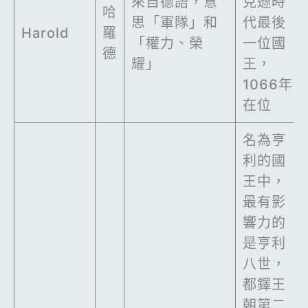
來自德語，意
克遜時
哈
思「軍隊」和
代最後
Harold
羅
「權力、榮
一位國
德
耀」
王，
1066年
在位
名為亨
利的國
王中，
最有影
響力的
是亨利
八世，
都鐸王
朝第二