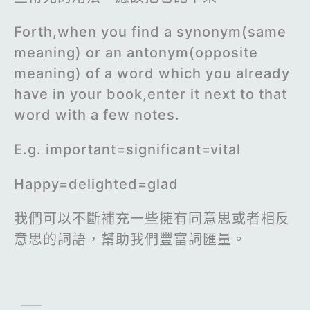
Forth,when you find a synonym(same
meaning) or an antonym(opposite
meaning) of a word which you already
have in your book,enter it next to that
word with a few notes.
E.g. important=significant=vital
Happy=delighted=glad
我們可以不斷補充一些擁有同意思或者相反
意思的詞語，幫助我們豐富詞匯量。