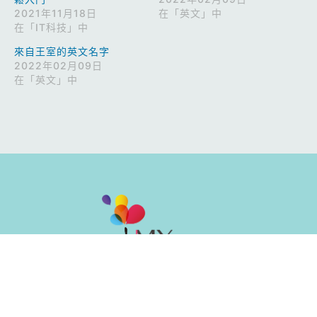
2021年11月18日
在「英文」中
在「IT科技」中
來自王室的英文名字
2022年02月09日
在「英文」中
油⿇地彌敦道494-496號晉利商業⼤廈2樓全層