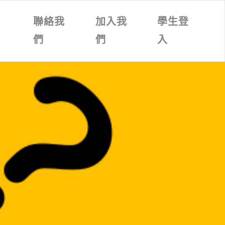
文
聯絡我
加入我
學生登
章
們
們
入