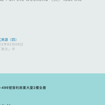
式英語（四）
22年02月09日
「英文」中
-496號晉利商業⼤廈2樓全層