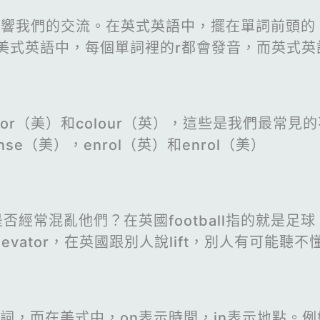
響我們的交流。在英式英語中，擺在單詞前頭的「
ay」。美式英語中，每個單詞裡的r都會發音，而英式
olor（美）和colour（英），這些是我們最常見的
ense（美），enrol（英）和enrol（美）
，你是否經常混亂他們？在英國football指的就是
和elevator，在英國跟別人說lift，別人有可能
而在美式中，on表示時間，in表示地點。例如：on 