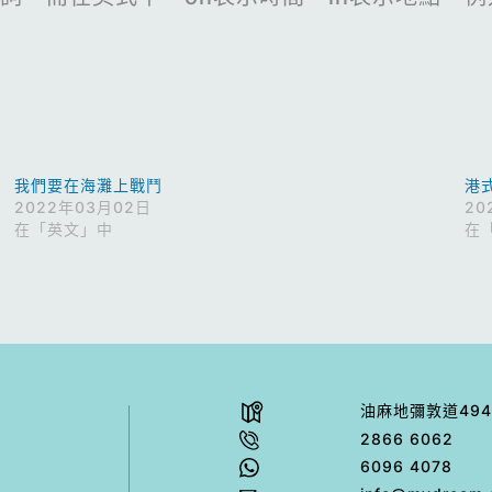
我們要在海灘上戰鬥
港
2022年03月02日
20
在「英文」中
在
油⿇地彌敦道494
2866 6062
6096 4078