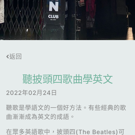
返回
聽披頭四歌曲學英文
2022年02月24日
聽歌是學語文的一個好方法。有些經典的歌
曲漸漸成為英文的成語。
在眾多英語歌中，披頭四(The Beatles)可