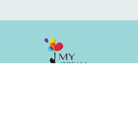
油⿇地彌敦道494-496號晉利商業⼤廈2樓全層
2866 6062
6096 4078
info@mydream.edu.hk
My Dream Education Centre
mydreamedu
星期⼀⾄星期五 : 11am - 7pm