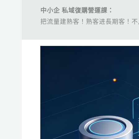
中小企 私域復購營運課：
把流量建熟客！熟客进長期客！不