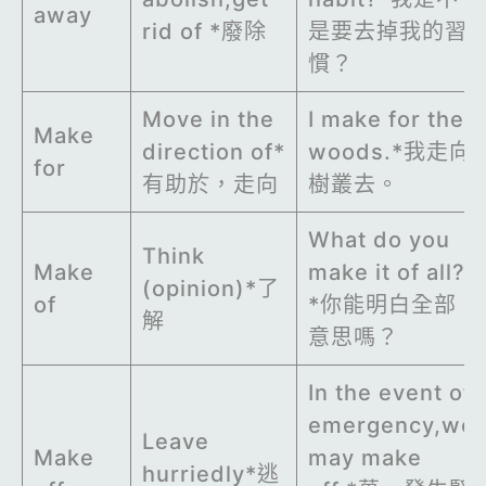
away
rid of *廢除
是要去掉我的習
慣？
Move in the
I make for the
Make
direction of*
woods.*我走向
for
有助於，走向
樹叢去。
What do you
Think
Make
make it of all?
(opinion)*了
of
*你能明白全部
解
意思嗎？
In the event of
emergency,we
Leave
Make
may make
hurriedly*逃