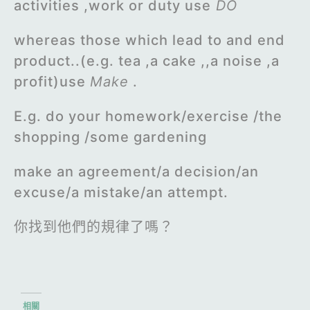
activities ,work or duty use
DO
whereas those which lead to and end
product..(e.g. tea ,a cake ,,a noise ,a
profit)use
Make
.
E.g. do your homework/exercise /the
shopping /some gardening
make an agreement/a decision/an
excuse/a mistake/an attempt.
你找到他們的規律了嗎？
相關