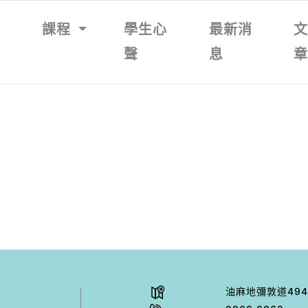
我
課程
學生心
最新消
聲
息
油⿇地彌敦道494