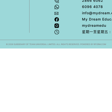
2866 6062
6096 4078
info@mydream.
My Dream Educa
mydreamedu
星期⼀⾄星期五 : 1
© 2026 SUBSIDIARY OF TEAM UNIVERSAL LIMITED. ALL RIGHTS RESERVED. POWERED BY RFORM.COM