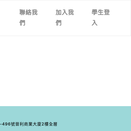
文
聯絡我
加入我
學生登
章
們
們
入
-496號晉利商業⼤廈2樓全層